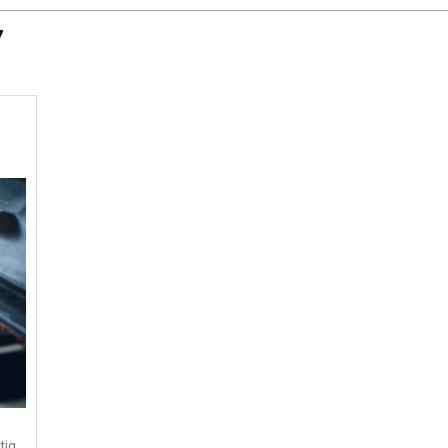
7
tig