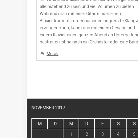
alleinstehend zu sein und viel Volumen zu bieten.
Während man mit einer Gitarre oder einem
Blasinstrument immer nur einen begrenzte Klangw
erzeugen kann, kann man mit einem Gesang und
einem Klavier einen ganzen Abend an Unterhaltun
bestreiten, ohne noch ein Orchester oder eine Band
Musik
NOVEMBER 2017
M
D
M
D
F
S
S
1
2
3
4
5