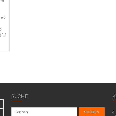
elt
g
 […]
SUCHE
K
Suche
nach: