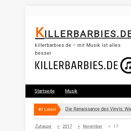
Skip
to
content
K
ILLERBARBIES.D
killerbarbies.de – mit Musik ist alles
besser
Startseite
Musik
Die Renaissance des Vinyls: Wa
Latest
Zuhause
2017
November
17