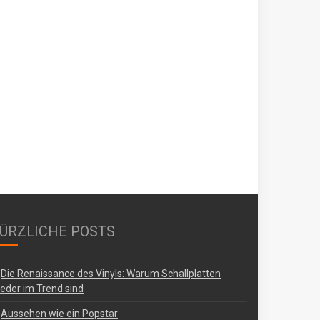
ÜRZLICHE POSTS
Die Renaissance des Vinyls: Warum Schallplatten
eder im Trend sind
Aussehen wie ein Popstar