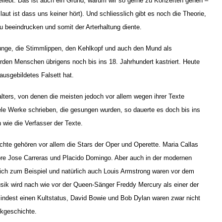
liebt. Das ist auch ein Grund, warum wir so gerne zu Konzerten gehen –
ut ist dass uns keiner hört). Und schliesslich gibt es noch die Theorie,
u beeindrucken und somit der Arterhaltung diente.
unge, die Stimmlippen, den Kehlkopf und auch den Mund als
n Menschen übrigens noch bis ins 18. Jahrhundert kastriert. Heute
ausgebildetes Falsett hat.
lters, von denen die meisten jedoch vor allem wegen ihrer Texte
e Werke schrieben, die gesungen wurden, so dauerte es doch bis ins
wie die Verfasser der Texte.
te gehören vor allem die Stars der Oper und Operette. Maria Callas
nöre Jose Carreras und Placido Domingo. Aber auch in der modernen
rich zum Beispiel und natürlich auch Louis Armstrong waren vor dem
ik wird nach wie vor der Queen-Sänger Freddy Mercury als einer der
indest einen Kultstatus, David Bowie und Bob Dylan waren zwar nicht
ikgeschichte.