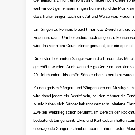
Gemeinschaft, nicht umsonst sind heute noch Chöre so be
weil wir dort gemeinsam singen können (und die Musik so la
dass früher Singen auch eine Art und Weise war, Frauen z
Um Singen zu können, braucht man das Zwerchfell, die L
Resonanzraum. Um besonders hoch singen zu können wurde
wird das vor allem Countertenor gemacht, der ein speziell 
Die ersten bekannten Sänger waren die Barden des Mittela
geschätzt wurden. Auch wenn die großen Komponisten viel
20. Jahrhundert, bis große Sänger ebenso berühmt wurden 
Zu den großen Sängern und Sängerinnen der Musikgeschich
wird dabei jedem ein Begriff sein, bei den Männer die Te
Musik haben sich Sänger bekannt gemacht.
Marlene Diet
Zweiten Weltkrieg schon berühmt. Im Bereich der Rockmus
bedeutendsten genannt. Elvis und Kurt Cobain hatten zum
überragende Sänger, schrieben aber mit ihren Texten Mus