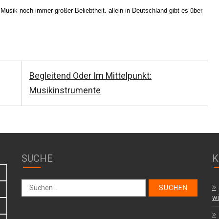
Musik noch immer großer Beliebtheit. allein in Deutschland gibt es über
Nächster
Begleitend Oder Im Mittelpunkt:
Beitrag
Musikinstrumente
SUCHE
K
Suche
nach:
wi