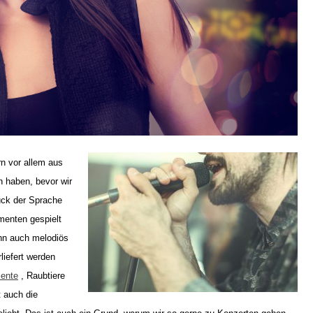
n vor allem aus
 haben, bevor wir
uck der Sprache
menten gespielt
nn auch melodiös
liefert werden
iente
, Raubtiere
t auch die