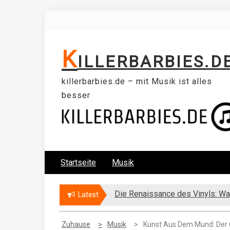
Skip
to
content
K
ILLERBARBIES.D
killerbarbies.de – mit Musik ist alles
besser
Startseite
Musik
Die Renaissance des Vinyls: Wa
Aussehen wie ein Popstar
Latest
Zuhause
Musik
Kunst Aus Dem Mund: Der