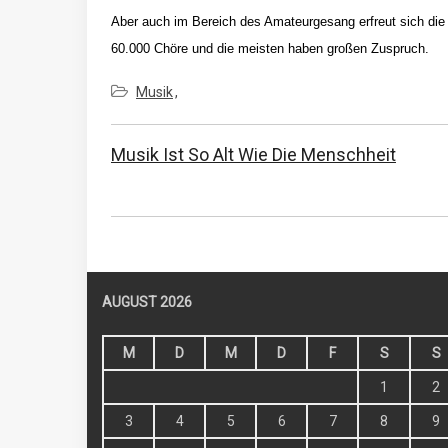
Aber auch im Bereich des Amateurgesang erfreut sich die 
60.000 Chöre und die meisten haben großen Zuspruch.
Musik
Beitragsnavigation
Vorherigen
Musik Ist So Alt Wie Die Menschheit
Post
AUGUST 2026
M
D
M
D
F
S
S
1
2
3
4
5
6
7
8
9